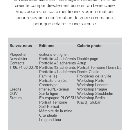
Si vous souhaitez offrir un stage en cadeau, merci de
créer le compte directement au nom du bénéficiaire.
Vous pourrez en suite mentionner vos informations
pour recevoir la confirmation de votre commande,
pour que cela reste une surprise.
Suivez-nous
Editions
Galerie photo
Plaquette
éditions en ligne :
Newsletter
Portfolio #4 adhérents
Double page
Contacts
Portfolio #3 adhérents
Artup
T 06.74.53.00.70
Portfolio #2 adhérents
Portrait Territoire Henin B
Portfolio #1 adhérents
Daniel Challe
Famille (s)
Frontières de la ville
Portraits croisés
Workshop Porto
Contretype
Workshop Londres
Crédits
Intérieur/Extérieur
Workshop Prague
CGV
Sur la ligne
Workshop Stockholm
Statuts
En espagne PLOSSU
Workshop Berlin