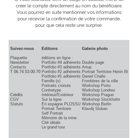
Si vous souhaitez offrir un stage en cadeau, merci de
créer le compte directement au nom du bénéficiaire.
Vous pourrez en suite mentionner vos informations
pour recevoir la confirmation de votre commande,
pour que cela reste une surprise.
Suivez-nous
Editions
Galerie photo
Plaquette
éditions en ligne :
Newsletter
Portfolio #4 adhérents
Double page
Contacts
Portfolio #3 adhérents
Artup
T 06.74.53.00.70
Portfolio #2 adhérents
Portrait Territoire Henin B
Portfolio #1 adhérents
Daniel Challe
Famille (s)
Frontières de la ville
Portraits croisés
Workshop Porto
Contretype
Workshop Londres
Crédits
Intérieur/Extérieur
Workshop Prague
CGV
Sur la ligne
Workshop Stockholm
Statuts
En espagne PLOSSU
Workshop Berlin