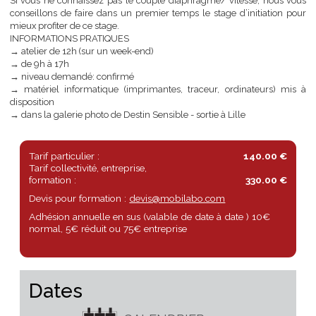
Le rendez-vous du samedi est à la galerie photo au 38 Avenue Ro
Schuman, 59370 Mons-en-Barœul.
Une documentation de cours vous sera fournie, rappelant tous
apports techniques que nous aurons étudié au cours de la journée.
Si vous ne connaissez pas le couple diaphragme/ vitesse, nous 
conseillons de faire dans un premier temps le stage d’initiation 
mieux profiter de ce stage.
INFORMATIONS PRATIQUES
→ atelier de 12h (sur un week-end)
→ de 9h à 17h
→ niveau demandé: confirmé
→ matériel informatique (imprimantes, traceur, ordinateurs) m
disposition
→ dans la galerie photo de Destin Sensible - sortie à Lille
Tarif particulier :
140.00 €
Tarif collectivité, entreprise,
formation :
330.00 €
Devis pour formation :
devis@mobilabo.com
Adhésion annuelle en sus (valable de date à date ) 10€
normal, 5€ réduit ou 75€ entreprise