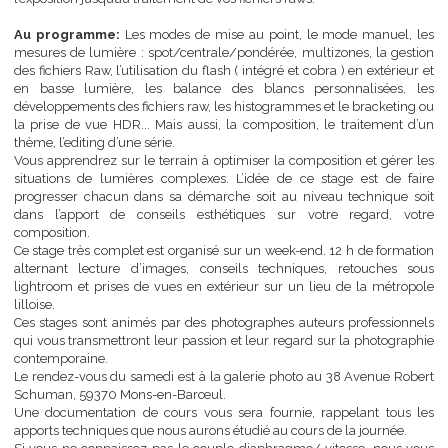
numérique depuis la lecture de vos images aux réglages préci
l’exposition jusqu’au traitement de vos fichiers raws.
Au programme:
Les modes de mise au point, le mode manuel,
mesures de lumière : spot/centrale/pondérée, multizones, la ges
des fichiers Raw, l’utilisation du flash ( intégré et cobra ) en extérie
en basse lumière, les balance des blancs personnalisées,
développements des fichiers raw, les histogrammes et le bracketin
la prise de vue HDR... Mais aussi, la composition, le traitement 
thème, l’editing d’une série.
Vous apprendrez sur le terrain à optimiser la composition et gérer
situations de lumières complexes. L’idée de ce stage est de f
progresser chacun dans sa démarche soit au niveau technique 
dans l’apport de conseils esthétiques sur votre regard, v
composition.
Ce stage très complet est organisé sur un week-end. 12 h de forma
alternant lecture d’images, conseils techniques, retouches 
lightroom et prises de vues en extérieur sur un lieu de la métro
lilloise.
Ces stages sont animés par des photographes auteurs profession
qui vous transmettront leur passion et leur regard sur la photogra
contemporaine.