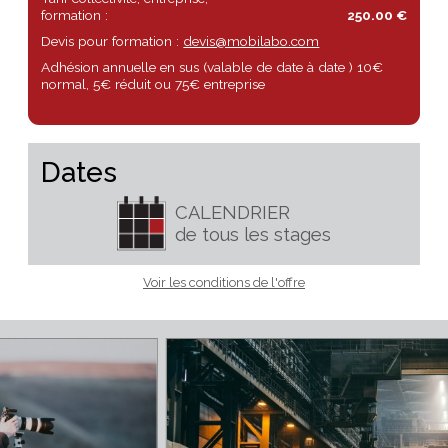
de votre APN, format RAW bienvenus
Tarif particulier :
80.00 €
Tarif collectivité, entreprise,
formation :
250.00 €
Devis pour formation :
devis@mobilabo.com
Adhésion annuelle en sus (valable de date à date ) 10€
normal, 5€ réduit ou 75€ entreprise
Dates
CALENDRIER
de tous les stages
Voir les conditions de l'offre