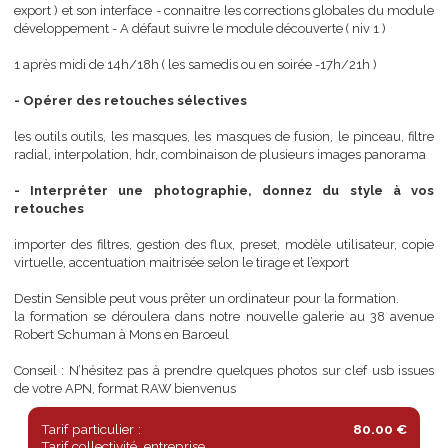
prérequis : - Connaître le fonctionnement de la bibliothèque ( im
export ) et son interface - connaitre les corrections globales du mo
développement - A défaut suivre le module découverte ( niv 1 )
1 après midi de 14h/18h ( les samedis ou en soirée -17h/21h )
- Opérer des retouches sélectives
les outils outils, les masques, les masques de fusion, le pinceau, fi
radial, interpolation, hdr, combinaison de plusieurs images panor
- Interpréter une photographie, donnez du style à 
retouches
importer des filtres, gestion des flux, preset, modèle utilisateur, c
virtuelle, accentuation maitrisée selon le tirage et l’export
Destin Sensible peut vous prêter un ordinateur pour la formation.
la formation se déroulera dans notre nouvelle galerie au 38 av
Robert Schuman à Mons en Baroeul
Conseil : N’hésitez pas à prendre quelques photos sur clef usb is