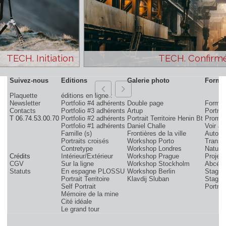
TECH. Initiation
TECH. Con
Suivez-nous
Editions
Galerie photo
Plaquette
éditions en ligne :
Newsletter
Portfolio #4 adhérents
Double page
F
Contacts
Portfolio #3 adhérents
Artup
P
T 06.74.53.00.70
Portfolio #2 adhérents
Portrait Territoire Henin Bt
Portfolio #1 adhérents
Daniel Challe
V
Famille (s)
Frontières de la ville
A
Portraits croisés
Workshop Porto
Contretype
Workshop Londres
N