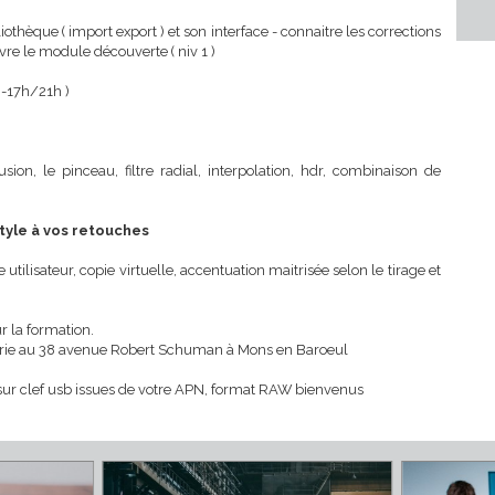
profondir connaissances et pratique de la retouche photo sur lightr
des photographes.
a bibliothèque ( import export ) et son interface - connaitre les correct
 suivre le module découverte ( niv 1 )
soirée -17h/21h )
 de fusion, le pinceau, filtre radial, interpolation, hdr, combinaiso
 du style à vos retouches
 modèle utilisateur, copie virtuelle, accentuation maitrisée selon le tira
ur pour la formation.
lle galerie au 38 avenue Robert Schuman à Mons en Baroeul
photos sur clef usb issues de votre APN, format RAW bienvenus