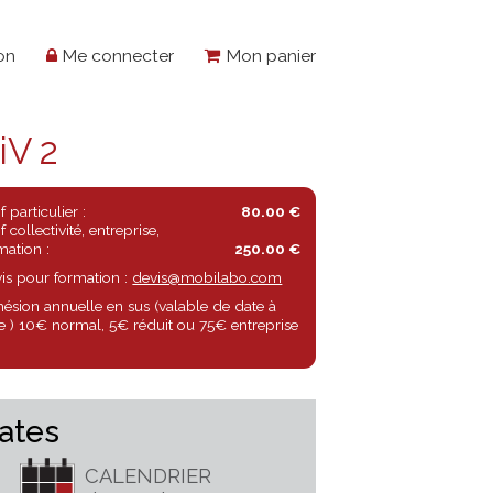
Présentation
Me connecter
Mon panier
 -NiV 2
Tarif particulier :
80.00 €
Tarif collectivité, entreprise,
formation :
250.00 €
Devis pour formation :
devis@mobilabo.com
Adhésion annuelle en sus (valable de date à
date ) 10€ normal, 5€ réduit ou 75€ entreprise
é (
Dates