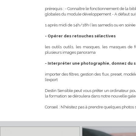
Stage destiné aux amateurs et pros pour ap
véritable laboratoire numérique au service 
prérequis : - Connaître le fonctionnement de l
globales du module développement - A défaut
1 après midi de 14h/18h ( les samedis ou en 
- Opérer des retouches sélectives
les outils outils, les masques, les masques
plusieurs images panorama
- Interpréter une photographie, donnez
importer des filtres, gestion des flux, preset,
l’export
Destin Sensible peut vous prêter un ordinate
la formation se déroulera dans notre nouve
Conseil : N’hésitez pas à prendre quelques 