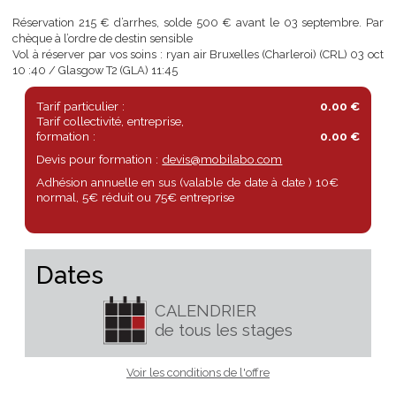
Prix par personne : 615 €
Le prix ne comprend pas, les vols ryan air ( 62 € ), les repas sauf pe
dej, dépenses perso
Réservation 215 € d’arrhes, solde 500 € avant le 03 septembre.
chèque à l’ordre de destin sensible
Vol à réserver par vos soins : ryan air Bruxelles (Charleroi) (CRL) 03
10 :40 / Glasgow T2 (GLA) 11:45
Tarif particulier :
0.00 €
Tarif collectivité, entreprise,
formation :
0.00 €
Devis pour formation :
devis@mobilabo.com
Adhésion annuelle en sus (valable de date à date ) 10€
normal, 5€ réduit ou 75€ entreprise
Dates