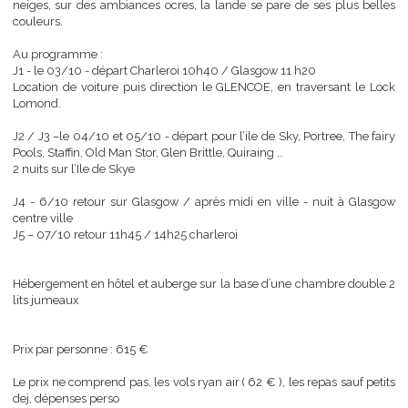
particulière, ces ambiances brumeuses et fumées (la tourbe
whisky n’est pas loin ! ). Au début de l’automne, parfois les premi
neiges, sur des ambiances ocres, la lande se pare de ses plus be
couleurs.
Au programme :
J1 - le 03/10 - départ Charleroi 10h40 / Glasgow 11 h20
Location de voiture puis direction le GLENCOE, en traversant le 
Lomond.
J2 / J3 –le 04/10 et 05/10 - départ pour l’ile de Sky, Portree, The f
Pools, Staffin, Old Man Stor, Glen Brittle, Quiraing …
2 nuits sur l’Ile de Skye
J4 - 6/10 retour sur Glasgow / après midi en ville - nuit à Gla
centre ville
J5 – 07/10 retour 11h45 / 14h25 charleroi
Hébergement en hôtel et auberge sur la base d’une chambre doub
lits jumeaux