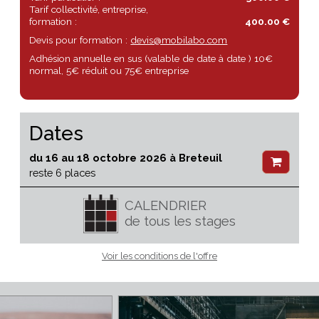
Horaires 10h/17h
Tarif particulier :
300.00 €
Tarif collectivité, entreprise,
formation :
400.00 €
Devis pour formation :
devis@mobilabo.com
Adhésion annuelle en sus (valable de date à date ) 10€
normal, 5€ réduit ou 75€ entreprise
Dates
du 16 au 18 octobre 2026 à Breteuil
reste 6 places
CALENDRIER
de tous les stages