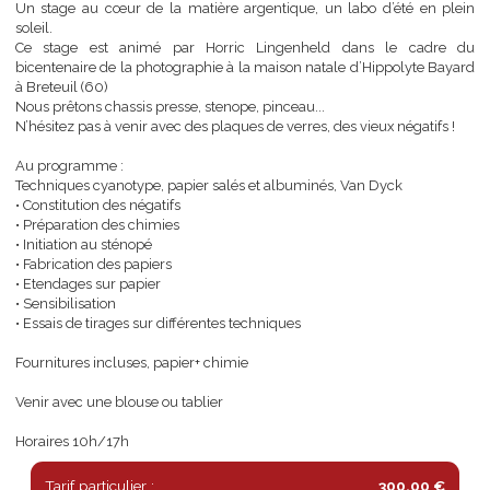
Aquarelles, étendrons la gélatine, sensibiliserons papier sa
albuminés, cyanotypie, procédés Van Dyck.
Un stage au cœur de la matière argentique, un labo d’été en p
soleil.
Ce stage est animé par Horric Lingenheld dans le cadre
bicentenaire de la photographie à la maison natale d’Hippolyte Ba
à Breteuil (60)
Nous prêtons chassis presse, stenope, pinceau...
N’hésitez pas à venir avec des plaques de verres, des vieux négatifs 
Au programme :
Techniques cyanotype, papier salés et albuminés, Van Dyck
• Constitution des négatifs
• Préparation des chimies
• Initiation au sténopé
• Fabrication des papiers
• Etendages sur papier
• Sensibilisation
• Essais de tirages sur différentes techniques
Fournitures incluses, papier+ chimie
Venir avec une blouse ou tablier