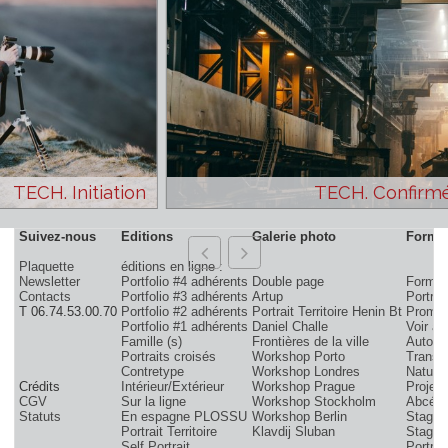
Voir les conditions de l'offre
TECH. Initiation
TECH. Con
Suivez-nous
Editions
Galerie photo
Plaquette
éditions en ligne :
Newsletter
Portfolio #4 adhérents
Double page
F
Contacts
Portfolio #3 adhérents
Artup
P