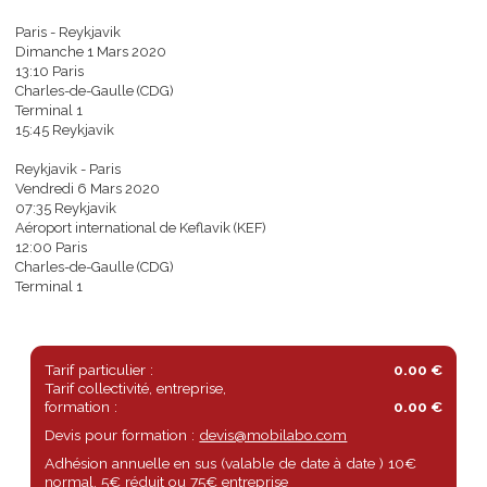
L’entrée au bain chaud Blue lagon
Le vol et les bagages de 23 kg selon une fourchette de prix entre 2
et 400 € selon la date de résa ( prix évolutifs )
Navette Lille CDG
doc détaillée sur demande
Paris - Reykjavik
Dimanche 1 Mars 2020
13:10 Paris
Charles-de-Gaulle (CDG)
Terminal 1
15:45 Reykjavik
Reykjavik - Paris
Vendredi 6 Mars 2020
07:35 Reykjavik
Aéroport international de Keflavik (KEF)
12:00 Paris
Charles-de-Gaulle (CDG)
Terminal 1