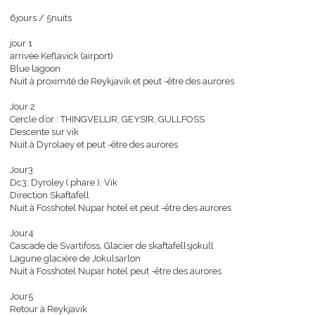
glace, sous la neige, mais aussi et surtout la possibilité de voir
aurores boréales.
6jours / 5nuits
jour 1
arrivée Keflavick (airport)
Blue lagoon
Nuit à proximité de Reykjavik et peut -être des aurores
Jour 2
Cercle d’or : THINGVELLIR, GEYSIR, GULLFOSS
Descente sur vik
Nuit à Dyrolaey et peut -être des aurores
Jour3
Dc3, Dyroley ( phare ), Vik
Direction Skaftafell
Nuit à Fosshotel Nupar hotel et peut -être des aurores
Jour4
Cascade de Svartifoss, Glacier de skaftafellsjokull
Lagune glacière de Jokulsarlon