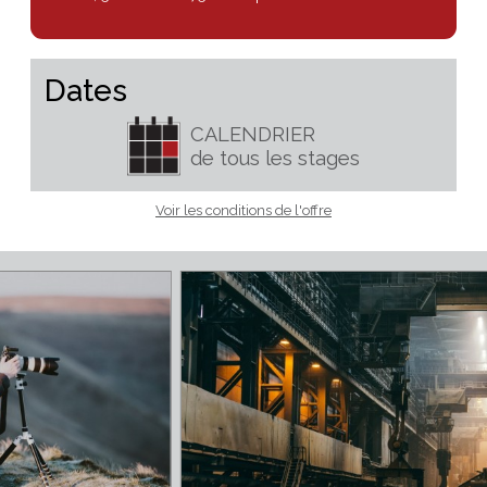
Tarif particulier :
0.00 €
Tarif collectivité, entreprise,
formation :
0.00 €
Devis pour formation :
devis@mobilabo.com
Adhésion annuelle en sus (valable de date à date ) 10€
normal, 5€ réduit ou 75€ entreprise
Dates
CALENDRIER
de tous les stages
Voir les conditions de l'offre