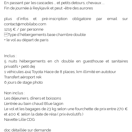
Nuit à Fosshotel Nupar hotel peut -être des aurores
Jour5
Retour à Reykjavik
En passant par les cascades … et petits detours, chevaux ...
Fin de journée à Reykjavik et peut -être des aurores
plus d’infos et pré-inscription obligatoire par email 
contact@mobilabo.com
1215 € / par personne
Type d’hébergements base chambre double
+ le vol au départ de paris
Inclus :
5 nuits hébergements en ch double en guesthouse et sanita
privatifs + petit dej
1 véhicules 4x4 Toyota Hiace de 8 places, km illimité en autotour
Transfert aéroport rek
6 jours de stage photo
Non inclus :
Les déjeuners, dîners et boissons