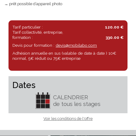
INFORMATIONS PRATIQUES
→ atelier sur une journée
→ niveau demandé: confirmé
→ prêt possible d’appareil photo
Tarif particulier :
120.00 €
Tarif collectivité, entreprise,
formation :
330.00 €
Devis pour formation :
devis@mobilabo.com
Adhésion annuelle en sus (valable de date à date ) 10€
normal, 5€ réduit ou 75€ entreprise
Dates
CALENDRIER