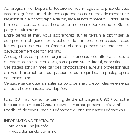
accompagner pour vous perfectionner dans la photographi
paysage.
Au programme: Depuis la lecture de vos images à la prise de 
accompagné par un artiste photographe, vous tenterez de mener
réflexion sur la photographie de paysage et notamment du littoral e
lumière si particulière au bord de la mer entre Dunkerque et Blé
plage et Wimereux.
Entre terres et mer, vous apprendrez sur le terrain à optimise
composition et gérer les situations de lumières complexes. P
lentes, point de vue, profondeur champ, perspective, retouch
développement des fichiers raw.
Ce stage très complet est organisé sur une journée alternant lec
d’images, conseils techniques, sortie photo sur le littoral, debriefing
Ces stages sont animés par des photographes auteurs profession
qui vous transmettront leur passion et leur regard sur la photogra
contemporaine.
Ce stage se déroule à moitié au bord de mer, prévoir des vêtem
chauds et des chaussures adaptées.
lundi 08 mai: rdv sur le parking de Bleriot plage à 8h30 ( ou a
fonction de la météo ) ( vous recevrez un email personnalisé avant)
Possibilité de covoiturage au départ de villeneuve d’ascq ( départ 7h