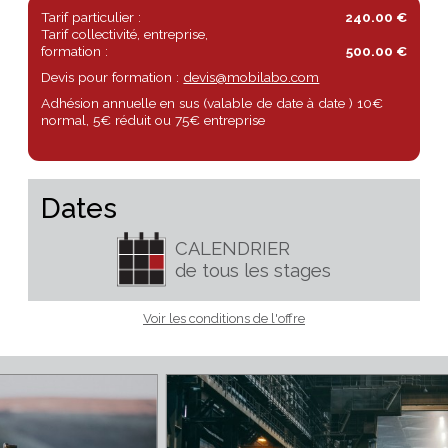
Destin Sensible anime des ateliers de pratiques depuis depuis 26 
animé par le même désir "apprendre à voir"
Tarif particulier :
240.00 €
Tarif collectivité, entreprise,
formation :
500.00 €
Devis pour formation :
devis@mobilabo.com
Adhésion annuelle en sus (valable de date à date ) 10€
normal, 5€ réduit ou 75€ entreprise
Dates
CALENDRIER
de tous les stages
Voir les conditions de l'offre