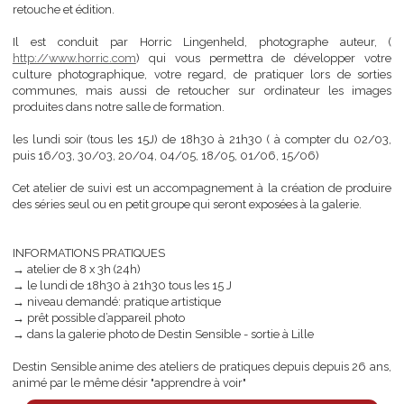
Cet Atelier destiné à des adultes ou adolescents (à partir de 16 
ayant déjà une petite pratique, mêlera analyse, prise de vue, prati
retouche et édition.
Il est conduit par Horric Lingenheld, photographe auteu
http://www.horric.com
) qui vous permettra de développer v
culture photographique, votre regard, de pratiquer lors de sor
communes, mais aussi de retoucher sur ordinateur les im
produites dans notre salle de formation.
les lundi soir (tous les 15J) de 18h30 à 21h30 ( à compter du 02
puis 16/03, 30/03, 20/04, 04/05, 18/05, 01/06, 15/06)
Cet atelier de suivi est un accompagnement à la création de prod
des séries seul ou en petit groupe qui seront exposées à la galerie.
INFORMATIONS PRATIQUES
→ atelier de 8 x 3h (24h)
→ le lundi de 18h30 à 21h30 tous les 15 J
→ niveau demandé: pratique artistique
→ prêt possible d’appareil photo
→ dans la galerie photo de Destin Sensible - sortie à Lille