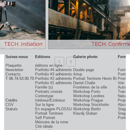
TECH. Initiation
TECH. Con
Suivez-nous
Editions
Galerie photo
Plaquette
éditions en ligne :
Newsletter
Portfolio #4 adhérents
Double page
F
Contacts
Portfolio #3 adhérents
Artup
P
T 06.74.53.00.70
Portfolio #2 adhérents
Portrait Territoire Henin Bt
Portfolio #1 adhérents
Daniel Challe
V
Famille (s)
Frontières de la ville
A