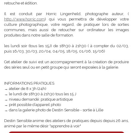
Cet Atelier destiné à des adultes ou adolescents (à partir de 16 
ayant déjà une petite pratique, mêlera analyse, prise de vue, prati
retouche et édition.
Il est conduit par Horric Lingenheld, photographe auteu
http://www.horric.com
) qui vous permettra de développer v
culture photographique, votre regard, de pratiquer lors de sor
communes, mais aussi de retoucher sur ordinateur les im
produites dans notre salle de formation.
les lundi soir (tous les 15J) de 18h30 à 21h30 ( à compter du 02
puis 16/03, 30/03, 20/04, 04/05, 18/05, 01/06, 15/06)
Cet atelier de suivi est un accompagnement à la création de prod
des séries seul ou en petit groupe qui seront exposées à la galerie.
INFORMATIONS PRATIQUES
→ atelier de 8 x 3h (24h)
→ le lundi de 18h30 à 21h30 tous les 15 J
→ niveau demandé: pratique artistique
→ prêt possible d’appareil photo
→ dans la galerie photo de Destin Sensible - sortie à Lille