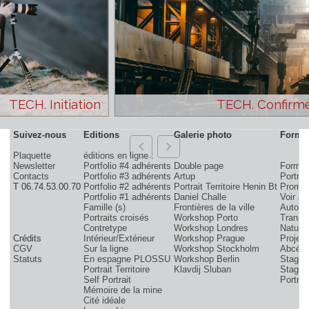
TECH. Initiation
TECH. Con
Suivez-nous
Editions
Galerie photo
Plaquette
éditions en ligne :
Newsletter
Portfolio #4 adhérents
Double page
F
Contacts
Portfolio #3 adhérents
Artup
P
T 06.74.53.00.70
Portfolio #2 adhérents
Portrait Territoire Henin Bt
Portfolio #1 adhérents
Daniel Challe
V
Famille (s)
Frontières de la ville
A