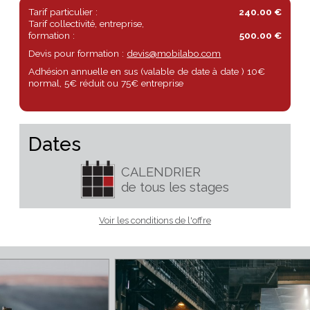
Destin Sensible anime des ateliers de pratiques depuis depuis 26 
animé par le même désir "apprendre à voir"
Tarif particulier :
240.00 €
Tarif collectivité, entreprise,
formation :
500.00 €
Devis pour formation :
devis@mobilabo.com
Adhésion annuelle en sus (valable de date à date ) 10€
normal, 5€ réduit ou 75€ entreprise
Dates
CALENDRIER
de tous les stages
Voir les conditions de l'offre