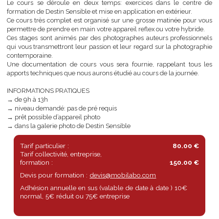
diaphragme/vitesse, les modes d’exposition P A S M, la sensibilité
balance des blancs, les paramétrages de votre appareil.
Le cours se déroule en deux temps: exercices dans le centr
formation de Destin Sensible et mise en application en extérieur.
Ce cours très complet est organisé sur une grosse matinée pour 
permettre de prendre en main votre appareil reflex ou votre hybrid
Ces stages sont animés par des photographes auteurs profession
qui vous transmettront leur passion et leur regard sur la photogra
contemporaine.
Une documentation de cours vous sera fournie, rappelant tous
apports techniques que nous aurons étudié au cours de la journée.
INFORMATIONS PRATIQUES
→ de 9h à 13h
→ niveau demandé: pas de pré requis
→ prêt possible d’appareil photo
→ dans la galerie photo de Destin Sensible
Tarif particulier :
80.00 €
Tarif collectivité, entreprise,
formation :
150.00 €
Devis pour formation :
devis@mobilabo.com